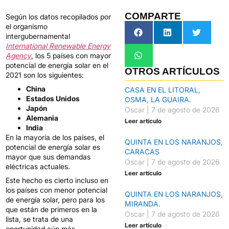
COMPARTE
Según los datos recopilados por
el organismo
intergubernamental
International Renewable Energy
Agency
, los 5 países con mayor
potencial de energía solar en el
OTROS ARTÍCULOS
2021 son los siguientes:
China
CASA EN EL LITORAL,
Estados Unidos
OSMA, LA GUAIRA.
Japón
Oscar
7 de agosto de 2026
Alemania
Leer artículo
India
En la mayoría de los países, el
QUINTA EN LOS NARANJOS,
potencial de energía solar es
CARACAS
mayor que sus demandas
Oscar
7 de agosto de 2026
eléctricas actuales.
Leer artículo
Este hecho es cierto incluso en
los países con menor potencial
QUINTA EN LOS NARANJOS,
de energía solar, pero para los
MIRANDA.
que están de primeros en la
Oscar
7 de agosto de 2026
lista, se trata de una
Leer artículo
oportunidad aún más